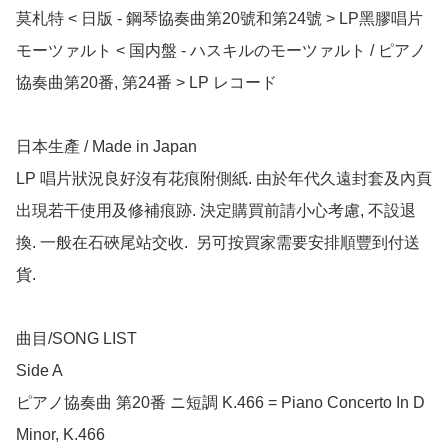
莫札特 < 日版 - 鋼琴協奏曲第20號和第24號 > LP黑膠唱片

モーツァルト < 国内盤 - ハスキルのモーツァルト / ピアノ
協奏曲第20番, 第24番 > LP レコード

日本生產 / Made in Japan

LP 唱片狀況良好沒有花痕附側紙. 由於年代久遠封套及內頁
出現若干使用及修補痕跡. 決定購買前請小心考慮, 不設退
換. 一般在石硤尾站交收.  另可按買家需要安排順豐到付送
貨.

曲目/SONG LIST

Side A

ピアノ協奏曲 第20番 ニ短調 K.466 = Piano Concerto In D 
Minor, K.466
