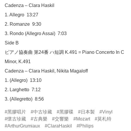
Cadenza – Clara Haskil

1. Allegro  13:27

2. Romanze  9:30

3. Rondo (Allegro Assai)  7:03

Side B

ピアノ協奏曲 第24番 ハ短調 K.491 = Piano Concerto In C 
Minor, K.491

Cadenza – Clara Haskil, Nikita Magaloff

1. (Allegro)  13:10

2. Larghetto  7:12

3. (Allegretto)  8:56
黑膠唱片
中古珍藏
黑膠碟
日本製
Vinyl
懷古珍藏
古典樂
交響樂
Mozart
莫札特
ArthurGrumiaux
ClaraHaskil
Philips