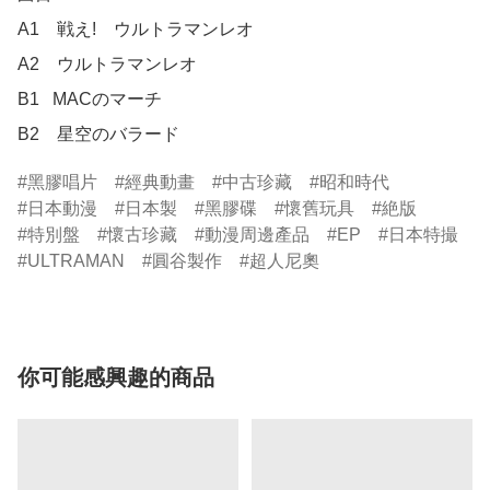
A1　戦え!　ウルトラマンレオ

A2　ウルトラマンレオ

B1	MACのマーチ

B2　星空のバラード
黑膠唱片
經典動畫
中古珍藏
昭和時代
日本動漫
日本製
黑膠碟
懷舊玩具
絶版
特別盤
懷古珍藏
動漫周邊產品
EP
日本特撮
ULTRAMAN
圓谷製作
超人尼奧
你可能感興趣的商品