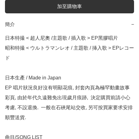
加至購物車
簡介
−
日本特撮 < 超人尼奧 /主題歌 / 插入歌 > EP黑膠唱片

昭和特撮 < ウルトラマンレオ / 主題歌 / 挿入歌 > EPレコー
ド

日本生產 / Made in Japan

EP 唱片狀況良好沒有明顯花痕, 封套內頁為極罕動畫故事
彩頁, 由於年代久遠難免出現歲月痕跡,  決定購買前請小心
考慮, 不設退換.  一般在石硤尾站交收, 另可按買家要求安排
順豐送貨.

曲目/SONG LIST
