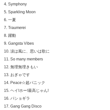
4. Symphony

5. Sparkling Moon

6. 一夏

7. Traumerei

8. 躍動

9. Gangsta Vibes

10. 涙は風に、思いは歌に

11. So many members

12. 無理無理きもい

13. おぎゃです

14. Peace☆超パニック

15. ヘイ!ホー!最高じゃん!

16. パショギラ

17. Gang Gang Disco
