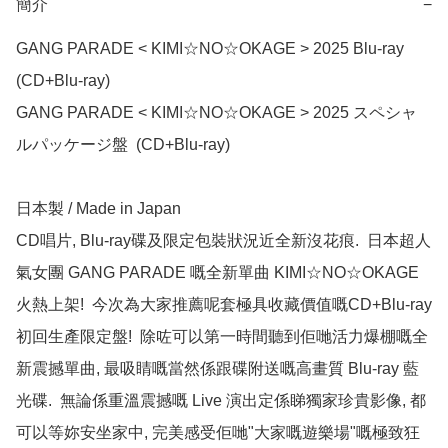
簡介
−
GANG PARADE < KIMI☆NO☆OKAGE > 2025 Blu-ray 
(CD+Blu-ray)

GANG PARADE < KIMI☆NO☆OKAGE > 2025 スペシャ
ルパッケージ盤  (CD+Blu-ray)

日本製 / Made in Japan

CD唱片, Blu-ray碟及限定包裝狀況近全新沒花痕.  日本超人
氣女團 GANG PARADE 嘅全新單曲 KIMI☆NO☆OKAGE
火熱上架!  今次為大家推薦呢套極具收藏價值嘅CD+Blu-ray 
初回生產限定盤!  除咗可以第一時間聽到佢哋活力爆棚嘅全
新震撼單曲, 最吸睛嘅當然係跟碟附送嘅高畫質 Blu-ray 藍
光碟.  無論係重溫震撼嘅 Live 演出定係睇獨家珍貴影像, 都
可以等妳安坐家中, 完美感受佢哋"大家嘅遊樂場"嘅極致狂