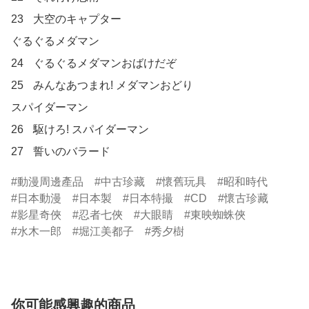
23	大空のキャプター

ぐるぐるメダマン	

24	ぐるぐるメダマンおばけだぞ

25	みんなあつまれ! メダマンおどり

スパイダーマン	

26	駆けろ! スパイダーマン

27	誓いのバラード
動漫周邊產品
中古珍藏
懷舊玩具
昭和時代
日本動漫
日本製
日本特撮
CD
懷古珍藏
影星奇俠
忍者七俠
大眼睛
東映蜘蛛俠
水木一郎
堀江美都子
秀夕樹
你可能感興趣的商品