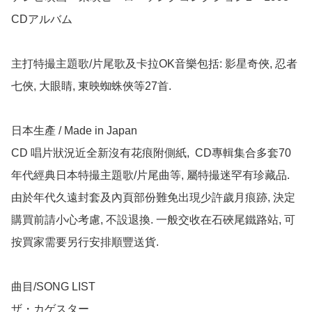
CDアルバム

主打特撮主題歌/片尾歌及卡拉OK音樂包括: 影星奇俠, 忍者
七俠, 大眼睛, 東映蜘蛛俠等27首.

日本生產 / Made in Japan 

CD 唱片狀況近全新沒有花痕附側紙,  CD專輯集合多套70
年代經典日本特撮主題歌/片尾曲等, 屬特撮迷罕有珍藏品.   
由於年代久遠封套及內頁部份難免出現少許歲月痕跡, 決定
購買前請小心考慮, 不設退換. 一般交收在石硤尾鐵路站, 可
按買家需要另行安排順豐送貨.

曲目/SONG LIST

ザ・カゲスター	
