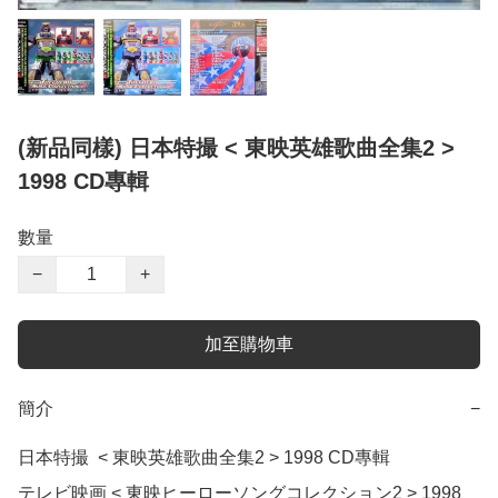
(新品同樣) 日本特撮 < 東映英雄歌曲全集2 >
1998 CD專輯
數量
−
+
加至購物車
簡介
−
日本特撮  < 東映英雄歌曲全集2 > 1998 CD專輯

テレビ映画 < 東映ヒーローソングコレクション2 > 1998 