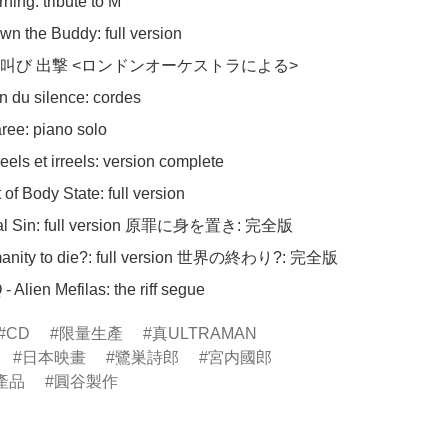
a Q - Alien Mefilas: the riff segue
CD
限量生產
真ULTRAMAN
日本映畫
鷺巣詩郎
宮内國郎
產品
圓谷製作