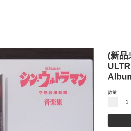
(新品
ULT
Albu
數量
−