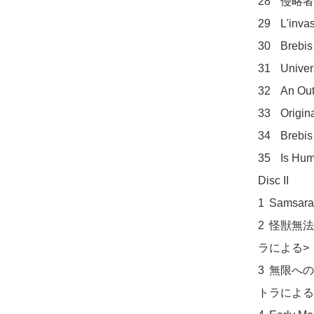
28	侵略者を撃て 空中戦

29	L'invasion du silence: quatuo

30	Brebis égarée: violon et piano

31	Univers réels et irréels

32	An Out of Body State

33	Original Sin

34	Brebis égarée: alto et piano

35	Is Humanity to die?

Disc II	

1	Samsara: strings

2	怪獣無法地帯 レッドキングの襲撃 <ロンドンオーケスト
ラによる>

3	無限へのパスポート ブルトンの最期 <ロンドンオーケス
トラによる>