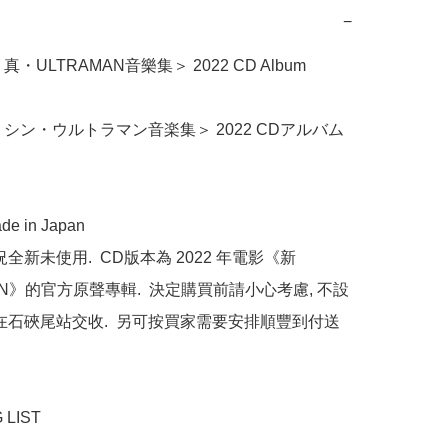
−
・ULTRAMAN音樂集＞ 2022 CD Album 
シン・ウルトラマン音楽集＞ 2022 CDアルバム 
e in Japan

全新未使用.  CD版本為 2022 年電影《新
AN》的官方原聲專輯.  決定購買前請小心考慮, 不設
般在石硤尾站交收.  另可按買家需要安排順豐到付送
LIST
