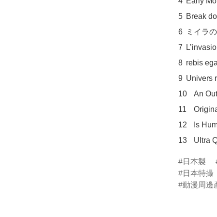
4	Early Morning: tribute to M

5	Break down the Buddy: full version

6	ミイラの叫び 出撃 <ロンドンオーケストラによる>

7	L’invasion du silence: cordes

8	rebis egaree: piano solo

9	Univers reels et irreels: version complete

10	An Out of Body State: full version

11	Original Sin: full version 原罪に身を置き: 完全版

12	Is Humanity to die?: full version 世界の終わり?: 完全版

13	Ultr
日本製
日本特撮
動漫周邊