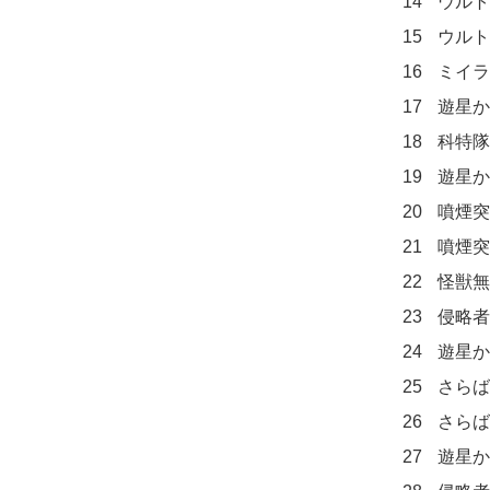
14	ウルトラ作戦第一号 危機

15	ウルトラ作戦第一号 戦い

16	ミイラの叫び 出撃

17	遊星から来た兄弟 来訪者

18	科特隊宇宙へ 新兵器

19	遊星から来た兄弟 悪魔の正体

20	噴煙突破せよ 急速発進

21	噴煙突破せよ ケムラー出現

22	怪獣無法地帯 不吉な予感

23	侵略者を撃て バルタン星人

24	遊星から来た兄弟 破壊者ウルトラマン

25	さらばウルトラマン 謎の円盤群

26	さらばウルトラマン 円盤群接近

27	遊星から来た兄弟 勝利
