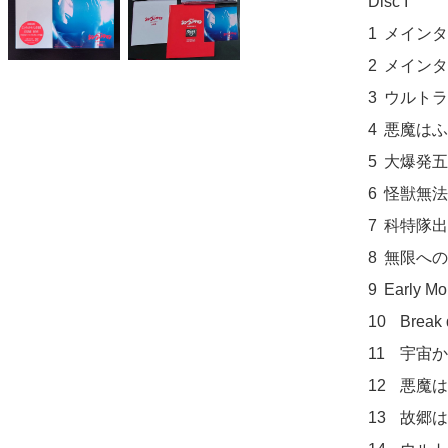
Disc I	

1	メインタイトル ウルトラマンOP

2	メインタイトル タイトルB

3	ウルトラQ テーマIII

4	悪魔はふたたび 死闘 二大怪獣

5	大爆発五秒前 ラゴンの復襲

6	怪獣無法地帯 レッドキングの襲撃

7	科特隊出撃せよ 電光石火の一撃

8	無限へのパスポート ブルトンの最期

9	Early Morning from London

10	Break down the Buddy

11	宇宙から来た暴れん坊 科学特捜隊(特捜隊のテーマ)

12	悪魔はふたたび 赤い怪獣の猛威

13	故郷は地球 見えない敵
