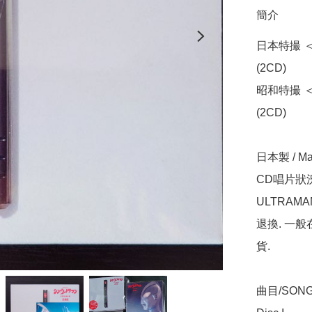
簡介
日本特撮 ＜真
(2CD)

昭和特撮 ＜
(2CD)

日本製 / Mad
CD唱片狀況
ULTRAM
退換. 一
貨.

曲目/SONG 