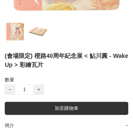
(會場限定) 橙路40周年紀念展 < 鮎川圓 - Wake
Up > 彩繪瓦片
數量
−
+
加至購物車
簡介
−