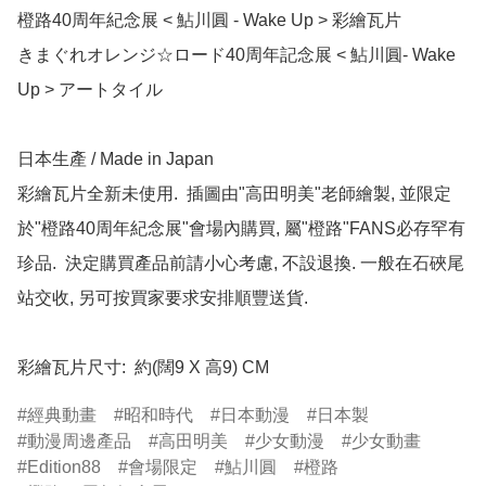
橙路40周年紀念展 < 鮎川圓 - Wake Up > 彩繪瓦片

きまぐれオレンジ☆ロード40周年記念展 < 鮎川圓- Wake 
Up > アートタイル

日本生產 / Made in Japan

彩繪瓦片全新未使用.  插圖由"高田明美"老師繪製, 並限定
於"橙路40周年紀念展"會場內購買, 屬"橙路"FANS必存罕有
珍品.  決定購買產品前請小心考慮, 不設退換. 一般在石硤尾
站交收, 另可按買家要求安排順豐送貨.

彩繪瓦片尺寸:  約(闊9 X 高9) CM
經典動畫
昭和時代
日本動漫
日本製
動漫周邊產品
高田明美
少女動漫
少女動畫
Edition88
會場限定
鮎川圓
橙路