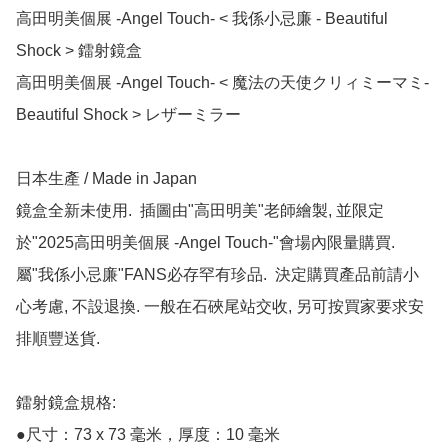
高田明美個展 -Angel Touch- < 我係小忌廉 - Beautiful 
Shock > 鐳射鏡盒

高田明美個展 -Angel Touch- < 魔法の天使クリィミーマミ- 
Beautiful Shock > レザーミラー

日本生產 / Made in Japan

鏡盒全新未使用.  插圖由"高田明美"老師繪製, 並限定
於"2025高田明美個展 -Angel Touch-"會場內限量購買.  
屬"我係小忌廉"FANS必存罕有珍品.  決定購買產品前請小
心考慮, 不設退換. 一般在石硤尾站交收, 另可按買家要求安
排順豐送貨.

鐳射鏡盒規格:  

●尺寸：73 x 73 毫米，厚度：10 毫米
