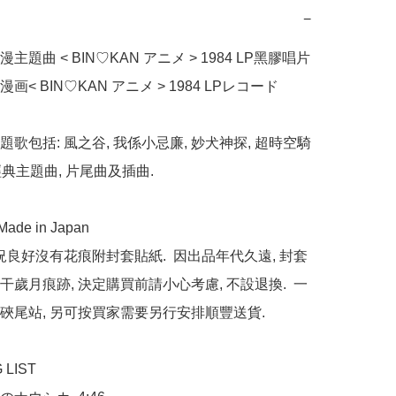
−
題曲 < BIN♡KAN アニメ > 1984 LP黑膠唱片

< BIN♡KAN アニメ > 1984 LPレコード

歌包括: 風之谷, 我係小忌廉, 妙犬神探, 超時空騎
典主題曲, 片尾曲及插曲.

de in Japan

狀況良好沒有花痕附封套貼紙.  因出品年代久遠, 封套
干歲月痕跡, 決定購買前請小心考慮, 不設退換.  一
硤尾站, 另可按買家需要另行安排順豐送貨.

LIST
