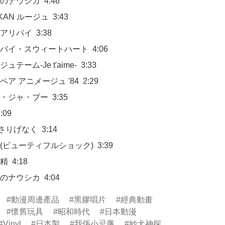
の谷のナウシカ  4:04
動漫周邊產品
黑膠唱片
經典動畫
懷舊玩具
昭和時代
日本動漫
Vinyl
日本製
我係小忌廉
妙犬神探