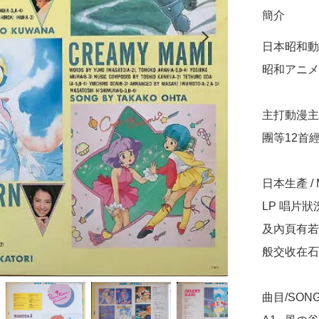
簡介
日本昭和動漫主
昭和アニメ漫画
主打動漫主題
團等12首經
日本生產 / Ma
LP 唱片
及內頁有若
般交收在石
曲目/SONG 