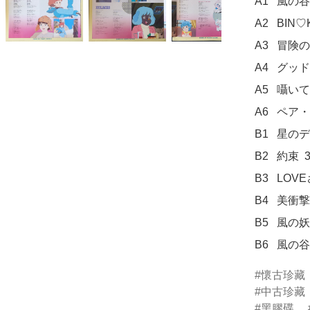
A1	風の谷のナウシカ  4:46

A2	BIN♡KAN ルージュ  3:43

A3	冒険のアリバイ  3:38

A4	グッドバイ・スウィートハート  4:06

A5	囁いてジュテーム-Je t'aime-  3:33

A6	ペア・ペア アニメージュ '84  2:29

B1	星のデ・ジャ・ブー  3:35

B2	約束  3:09

B3	LOVEさりげなく  3:14

B4	美衝撃(ビューティフルショック)  3:39

B5	風の妖精  4:18

B6	風
懷古珍藏
中古珍藏
黑膠碟