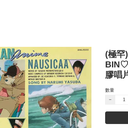
(極罕
BIN♡
膠唱
數量
−