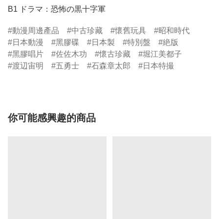
B1 ドラマ：恐怖の黒十字軍
動漫周邊產品
中古珍藏
懷舊玩具
昭和時代
日本動漫
黑膠碟
日本製
特別盤
絶版
黑膠唱片
佐佐木功
懷古珍藏
堀江美都子
渡辺宙明
五勇士
石森章太郎
日本特撮
你可能感興趣的商品