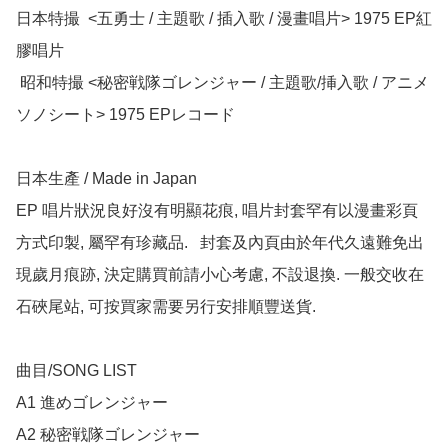
日本特撮  <五勇士 / 主題歌 / 插入歌 / 漫畫唱片> 1975 EP紅
膠唱片

 昭和特撮 <秘密戦隊ゴレンジャー / 主題歌/挿入歌 / アニメ
ソノシート> 1975 EPレコード

日本生產 / Made in Japan 

EP 唱片狀況良好沒有明顯花痕, 唱片封套罕有以漫畫彩頁
方式印製, 屬罕有珍藏品.   封套及內頁由於年代久遠難免出
現歲月痕跡, 決定購買前請小心考慮, 不設退換. 一般交收在
石硤尾站, 可按買家需要另行安排順豐送貨.

曲目/SONG LIST

A1 進めゴレンジャー

A2 秘密戦隊ゴレンジャー
