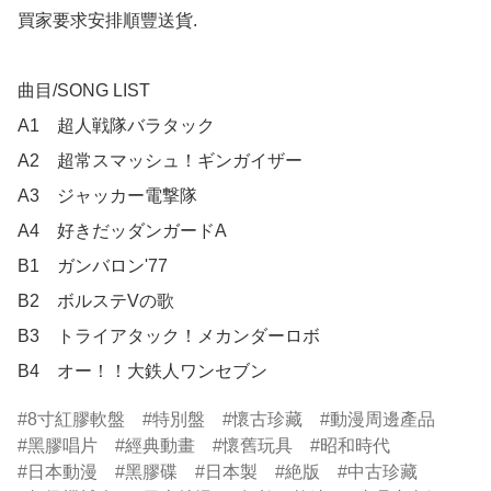
買家要求安排順豐送貨.

曲目/SONG LIST

A1　超人戦隊バラタック

A2　超常スマッシュ！ギンガイザー

A3　ジャッカー電撃隊

A4　好きだッダンガードA

B1　ガンバロン'77

B2　ボルステVの歌

B3　トライアタック！メカンダーロボ

B4　オー！！大鉄人ワンセブン
8寸紅膠軟盤
特別盤
懷古珍藏
動漫周邊產品
黑膠唱片
經典動畫
懷舊玩具
昭和時代
日本動漫
黑膠碟
日本製
絶版
中古珍藏