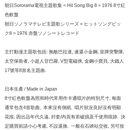
朝日Sororama電視主題歌集 < Hit Song Big 8 > 1976 8寸紅
色軟盤

朝日ソノラマテレビ主題歌シリーズ < ヒットソングビッ
ク8 > 1976 赤盤ソノシートレコード

主打動漫主題歌包括: 無敵巴拉達, 連還小金鋼, 皇牌突擊隊, 
太空保衛者, 小超人甘巴羅, V型電磁俠, 金鋼小寶貝, 大鐵人
17號等8首名主題曲.

日本生產 / Made in Japan

8寸紅色軟盤為照和時代常用作卡通唱片的特別尺寸, 每面
通常包含4首歌曲,  本來沒有側紙.  唱片狀況良好沒有明顯
花痕, 因出品年代久遠, 封套/內頁有若破損及干使用痕跡.  決
定購買前請小心考慮, 不設退換.  一般在石硤站交收, 另可按