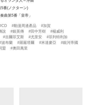
えるオランダ人～序曲

第5番(ノクターン)

ノ協奏曲第5番「皇帝」
CD
動漫周邊產品
加賀
傳說
銀英傳
田中芳樹
楊威利
吉爾菲艾斯
尤里安
菲列特利加
波布蘭
羅嚴塔爾
米達麥亞
銀河帝國
同盟
奧田萬里