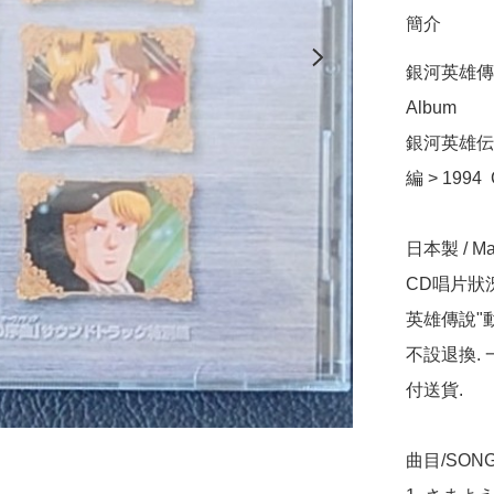
簡介
銀河英雄傳說 
Album

銀河英雄伝
編 > 1994
日本製 / Mad
CD唱片狀
英雄傳說"動
不設退換.
付送貨.

曲目/SONG 