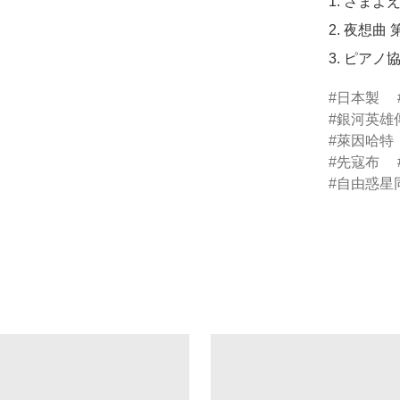
1. さまよ
2. 夜想曲 
3. ピア
日本製
銀河英雄
萊因哈特
先寇布
自由惑星