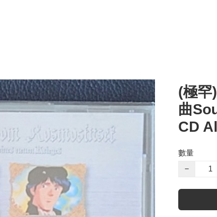
(極罕
曲Sou
CD A
數量
−