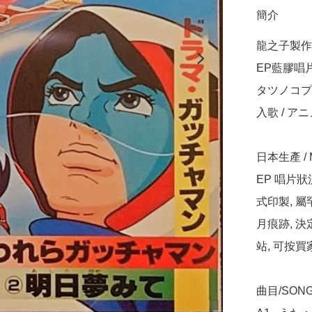
簡介
龍之子製作 <
EP藍膠唱片
タツノコプロ
入歌 / ア
日本生產 / Ma
EP 唱片
式印製, 
月痕跡, 
站, 可按買
曲目/SONG 