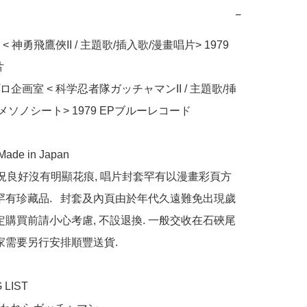
−
 神勇飛鷹俠II / 主題歌/插入歌/漫畫唱片> 1979 


企画室 < 科学忍者隊ガッチャマンII / 主題歌/挿
ニメソノシート> 1979 EPブルーレコード

de in Japan 

狀況良好沒有明顯花痕, 唱片封套罕有以漫畫彩頁方
屬罕有珍藏品.   封套及內頁由於年代久遠難免出現歲
決定購買前請小心考慮, 不設退換. 一般交收在石硤尾
家需要另行安排順豐送貨.

LIST
