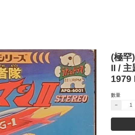
(極罕
II 
197
數量
−