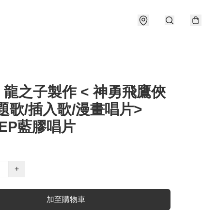
) 龍之子製作 < 神勇飛鷹俠
/ 主題歌/插入歌/漫畫唱片>
9 EP藍膠唱片
+
加至購物車