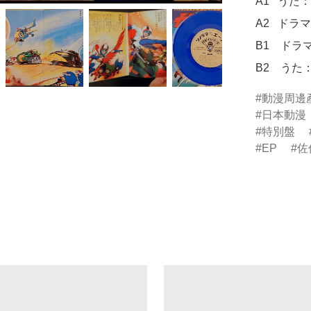
A1   う
A2   ド
B1　ドラ
B2　うた
動漫周邊
日本動漫
特別盤
EP
佐