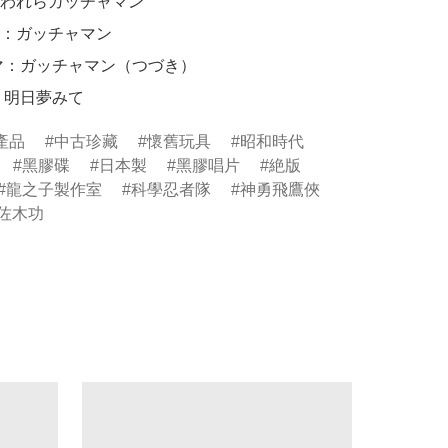
た：われらガッチャマン

ラマ：ガッチャマン

マ：ガッチャマン（つづき）

：明日夢みて
產品
中古珍藏
懷舊玩具
昭和時代
黑膠碟
日本製
黑膠唱片
絶版
龍之子製作室
科學忍者隊
神勇飛鷹俠
佐木功