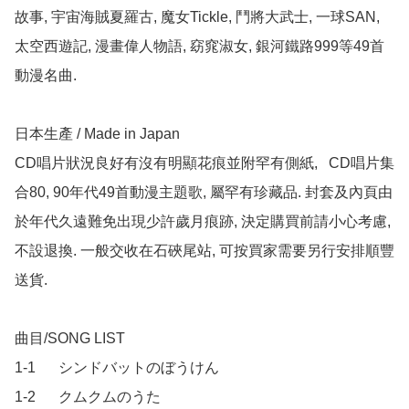
故事, 宇宙海賊夏羅古, 魔女Tickle, 鬥將大武士, 一球SAN, 
太空西遊記, 漫畫偉人物語, 窈窕淑女, 銀河鐵路999等49首
動漫名曲.

日本生產 / Made in Japan

CD唱片狀況良好有沒有明顯花痕並附罕有側紙,   CD唱片集
合80, 90年代49首動漫主題歌, 屬罕有珍藏品. 封套及內頁由
於年代久遠難免出現少許歲月痕跡, 決定購買前請小心考慮, 
不設退換. 一般交收在石硤尾站, 可按買家需要另行安排順豐
送貨.

曲目/SONG LIST

1-1		シンドバットのぼうけん

1-2		クムクムのうた
