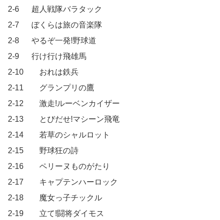
2-6		超人戦隊バラタック

2-7		ぼくらは旅の音楽隊

2-8		やるぞ一発!野球道

2-9		行け行け飛雄馬

2-10		おれは鉄兵

2-11		グランプリの鷹

2-12		激走!ルーベンカイザー

2-13		とびだせ!マシーン飛竜

2-14		若草のシャルロット

2-15		野球狂の詩

2-16		ペリーヌものがたり

2-17		キャプテンハーロック

2-18		魔女っ子チックル

2-19		立て!闘将ダイモス
