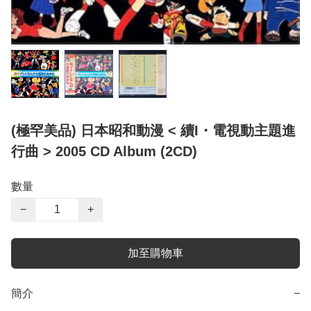
(極罕美品) 日本昭和動漫 < 續I・電視動主題進
行曲 > 2005 CD Album (2CD)
數量
−
+
加至購物車
簡介
−