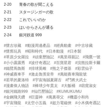
2-20		青春の歌が聞こえる

2-21		スタージンガーの歌

2-22		これでいいのか

2-23		はいからさんが通る

2-24		銀河鉄道 999
懷古珍藏
動漫周邊產品
經典動畫
中古珍藏
懷舊玩具
昭和時代
日本動漫
日本製
草原少女羅拉
頑童歷險記
萬里尋親記
飛鷹一號
小小露露秀
波仔奇遇記
百寶星君
浣熊拉斯卡爾
鐵臂馬魯斯
排球英雌
熊之子傑基
彩雲仙子
神威賽車手
激走魯濱皇帝
萬能賽車飛龍號
若草的夏洛特
宇宙海賊夏羅古
鬥將大武士
漫畫偉人物語
棒球少年貫太
大飯桶
窈窕淑女
銀河鐵路999
仙巴歷險記
KUMUKUMU
金鋼飛天鑽
巨靈神
萬裏尋父
機靈小和尚
宇宙飛龍
太空小五義
超力電磁俠
小木偶奇遇記