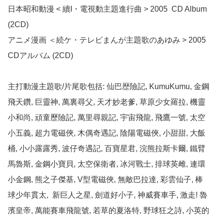
日本昭和動漫 < 續I・電視動主題進行曲 > 2005  CD Album 
(2CD)

アニメ漫画 ＜続ケ・テレビまんが主題歌のあゆみ > 2005 
CDアルバム (2CD)

主打動漫主題歌/片尾歌包括: 仙巴歴險記, KumuKumu, 金鋼
飛天鑽, 巨靈神, 萬裏尋父, 天才妙老爹, 草原少女羅拉, 機靈
小和尚, 頑童歷險記, 萬里尋親記, 宇宙飛龍, 飛鷹一號, 太空
小五義, 超力電磁俠, 木偶奇遇記, 陰陽電磁俠, 小甜甜, 大飯
桶, 小小露露秀, 波仔奇遇記, 百寶星君, 浣熊拉斯卡爾, 鐵臂
馬魯斯, 金鋼小寶貝, 太空保衛者, 冰河戰士, 排球英雌, 連環
小金鋼, 熊之子傑基, V型電磁俠, 無敵巴拉達, 彩雲仙子, 棒
球少年貫太,  新巨人之星, 劍道好小子, 神威賽車手, 激走! 魯
濱皇帝, 萬能賽車飛龍號, 若草的夏洛特, 野球狂之詩, 小英的