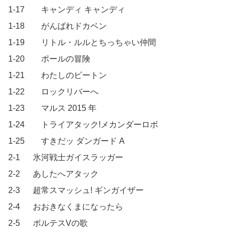
1-17		キャンディ キャンディ

1-18		がんばれドカベン

1-19		リトル・ルルとちっちゃい仲間

1-20		ポールの冒険

1-21		わたしのビートン

1-22		ロックリバーへ

1-23		マルス 2015 年

1-24		トライアタック!メカンダーロボ

1-25		すきだッ ダンガード A

2-1		氷河戦士ガイスラッガー

2-2		あしたへアタック

2-3		超常スマッシュ! ギンガイザー

2-4		おおきなくまになったら

2-5		ボルテスVの歌
