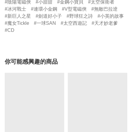
陰陽電磁俠
小甜甜
金鋼小寶貝
太空保衛者
冰河戰士
連環小金鋼
V型電磁俠
無敵巴拉逹
新巨人之星
劍道好小子
野球狂之詩
小英的故事
魔女Tickle
一球SAN
太空西遊記
天才妙老爹
CD
你可能感興趣的商品