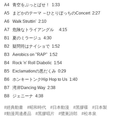
A4	青空をぶっとばせ！  1:33

A5	まどかのテーマ ～ひとりぼっちのConcert	 2:27

A6	Walk Struttin'  2:10

A7	危険なトライアングル	 4:15

B1	夏のミラージュ  4:30

B2	疑問符はナイショで  1:52

B3	Aerobics on "RAP"  1:52

B4	Rock 'n' Roll Diabolic  1:54

B5	Exclamationの悪だくみ	0:29

B6	ホンキートンクHip Hop to Us  1:40

B7	湾岸Dancing Way  2:38

B8	ジェニーナ  4:38
經典動畫
昭和時代
日本動漫
黑膠碟
日本製
動漫周邊產品
黑膠唱片
鷺巣詩郎
松本泉