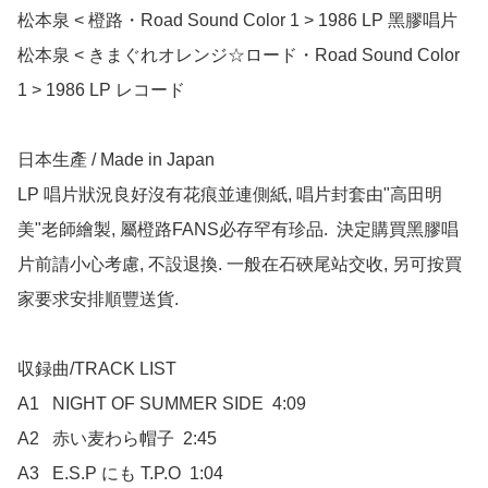
松本泉 < 橙路・Road Sound Color 1 > 1986 LP 黑膠唱片

松本泉 < きまぐれオレンジ☆ロード・Road Sound Color 
1 > 1986 LP レコード

日本生產 / Made in Japan

LP 唱片狀況良好沒有花痕並連側紙, 唱片封套由"高田明
美"老師繪製, 屬橙路FANS必存罕有珍品.  決定購買黑膠唱
片前請小心考慮, 不設退換. 一般在石硤尾站交收, 另可按買
家要求安排順豐送貨.

収録曲/TRACK LIST

A1	NIGHT OF SUMMER SIDE  4:09

A2	赤い麦わら帽子  2:45

A3	E.S.P にも T.P.O  1:04
