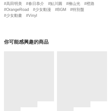
高田明美
春日恭介
鮎川圓
檜山光
橙路
OrangeRoad
少女動漫
BGM
特別盤
少女動畫
Vinyl
你可能感興趣的商品