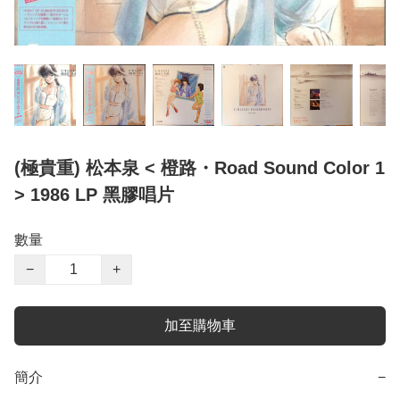
(極貴重) 松本泉 < 橙路・Road Sound Color 1
> 1986 LP 黑膠唱片
數量
−
+
加至購物車
簡介
−