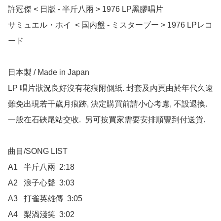
許冠傑 < 日版 - 半斤八兩 > 1976 LP黑膠唱片

サミュエル・ホイ  < 国内盤 - ミスターブー > 1976 LPレコ
ード

日本製 / Made in Japan

LP 唱片狀況良好沒有花痕附側紙. 封套及內頁由於年代久遠
難免出現若干歲月痕跡, 決定購買前請小心考慮, 不設退換. 
一般在石硤尾站交收.  另可按買家需要安排順豐到付送貨.

曲目/SONG LIST

A1	半斤八兩  2:18

A2	浪子心聲  3:03

A3	打雀英雄傳  3:05

A4	梨渦淺笑  3:02
