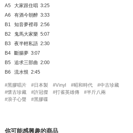
A5	大家跟住唱  3:25

A6	有酒今朝醉  3:33

B1	知音夢裡尋  2:56

B2	鬼馬大家樂  5:07

B3	夜半輕私語  2:30

B4	斷腸夢  3:07

B5	追求三部曲  2:00

B6	流水恨  2:45
黑膠唱片
日本製
Vinyl
昭和時代
中古珍藏
懷古珍藏
許冠傑
打雀英雄傳
半斤八兩
浪子心聲
黑膠碟
你可能感興趣的商品