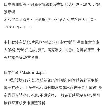
日本昭和動漫 < 最新盤電視動漫主題歌大行進> 1978 LP黑
膠專輯

昭和アニメ漫画 < 最新盤! テレビまんが主題歌大行進 > 
1978 LPレコード

主打動漫主題歌/片尾歌包括: 粉紅淑女物語, 漫畫兒童文庫, 
大飯桶, 野球狂之詩, 寶島, 窈窕淑女, 大雪山之勇者牙王, 小
英的故事等16首名曲.

日本生產 / Made in Japan

LP 唱片狀態良好沒有明顯花痕附側紙, 內附精美彩頁歌紙, 
屬罕有珍品. 由於年代久遠封套及海報出現若干歲月痕跡, 決
定購買前請小心考慮, 不設退換. 一般在石硤尾站交收, 另可
按買家要求安排順豐送貨.
