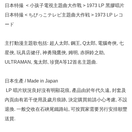
日本特撮  < 小孩子電視主題曲大作戰 > 1973 LP 黑膠唱片

日本特撮 < ちびっこテレビ主題曲大作戦 > 1973 LP レコ
ード

主打動漫主題歌包括: 超人太郎, 鋼王, Q太郎, 電腦奇俠, 七
星俠, 玩具店健仔, 神勇飛鷹俠, 姆明, 赤胴鈴之助, 
ULTRAMAN, 鬼太郎, 珍寶A等12首名主題曲.

日本生產 / Made in Japan 

 LP 唱片狀況良好沒有明顯花痕, 產品由於年代久遠, 封套及
內頁由有若干使用及歲月痕跡, 決定購買前請小心考慮, 不設
退換. 一般交收在石硤尾鐵路站, 可按買家需要另行安排順豐
送貨.
