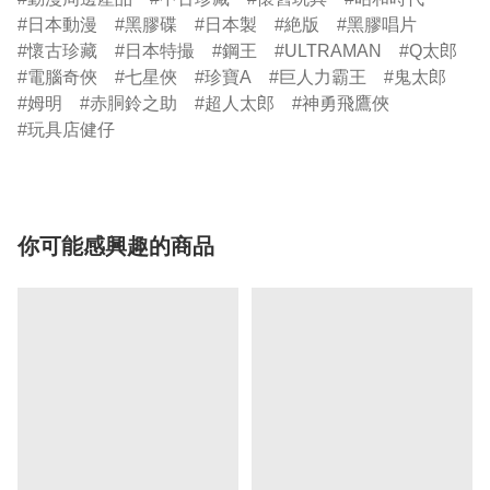
日本動漫
黑膠碟
日本製
絶版
黑膠唱片
懷古珍藏
日本特撮
鋼王
ULTRAMAN
Q太郎
電腦奇俠
七星俠
珍寶A
巨人力霸王
鬼太郎
姆明
赤胴鈴之助
超人太郎
神勇飛鷹俠
玩具店健仔
你可能感興趣的商品