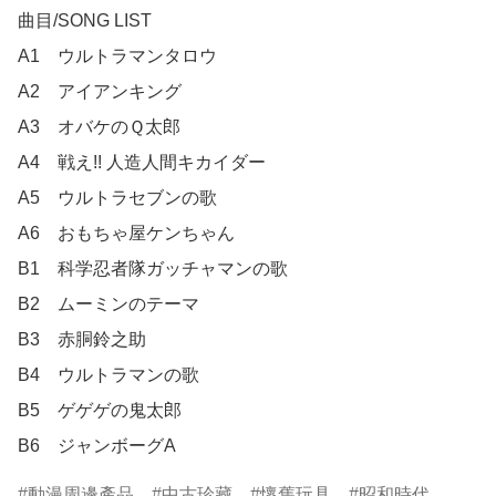
曲目/SONG LIST

A1　ウルトラマンタロウ

A2　アイアンキング

A3　オバケのＱ太郎

A4　戦え!! 人造人間キカイダー

A5　ウルトラセブンの歌

A6　おもちゃ屋ケンちゃん

B1　科学忍者隊ガッチャマンの歌

B2　ムーミンのテーマ

B3　赤胴鈴之助

B4　ウルトラマンの歌

B5　ゲゲゲの鬼太郎

B6　ジャンボーグA
動漫周邊產品
中古珍藏
懷舊玩具
昭和時代