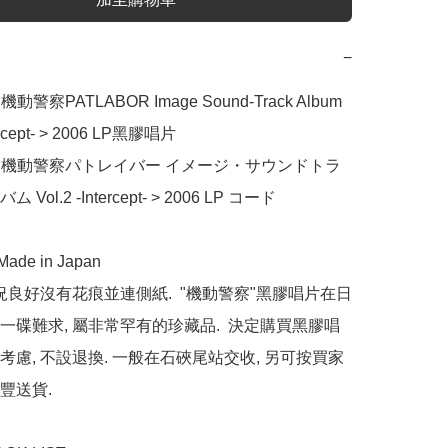
−
動警察PATLABOR Image Sound-Track Album 
tercept- > 2006 LP黑膠唱片

< 機動警察パトレイバー イメージ・サウンドトラ
Vol.2 -Intercept- > 2006 LP コード

de in Japan

狀況良好沒有花痕並連側紙.  "機動警察"黑膠唱片在日
一碟難求, 屬非常罕有的珍藏品.  決定購買黑膠唱
考慮, 不設退換. 一般在石硤尾站交收, 另可按買家
送貨.
