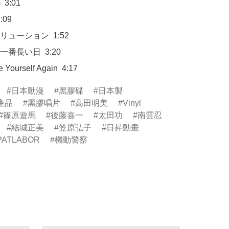
eve Yourself Again  4:17
日本動漫
黑膠碟
日本製
產品
黑膠唱片
高田明美
Vinyl
篠原遊馬
後藤喜一
太田功
南雲忍
結城正美
笠原弘子
日昇動畫
ATLABOR
機動警察