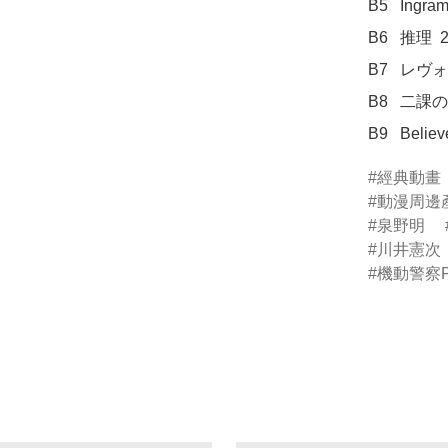
B5	Ingram  3:01

B6	推理  2:09

B7	レヴォリューション  1:52

B8	二課の一番長い日  3:20

B9	Beli
經典動畫
動漫周邊
泉野明
川井憲次
機動警察P