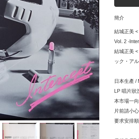
簡介
結城正美 < 機
Vol. 2 -In
結城正美 
ック・アルバム 
日本生產 / Ma
LP 唱片
本市場一向
片前請小心
要求安排順豐