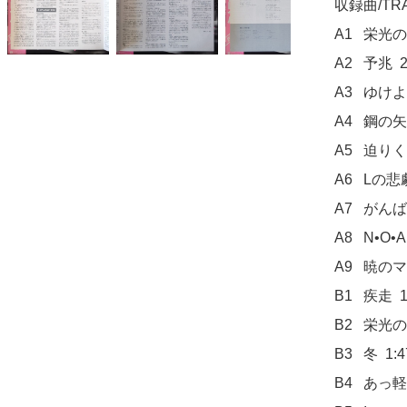
収録曲/TRAC
A1	栄光の特車隊  2:46

A2	予兆  2:36

A3	ゆけよ!イングラム  3:36

A4	鋼の矢  2:07

A5	迫りくる者  2:18

A6	Lの悲劇  2:18

A7	がんばれ，後藤隊長  1:47

A8	N•O•A  3:23

A9	暁のマーチ  1:24

B1	疾走  1:02

B2	栄光の特車隊～特車隊のうた  2:45

B3	冬  1:47

B4	あっ軽い人びと  1:17
