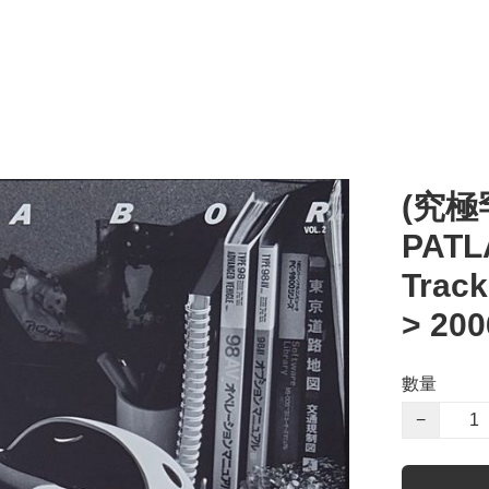
(究極
PATL
Track
> 20
數量
−