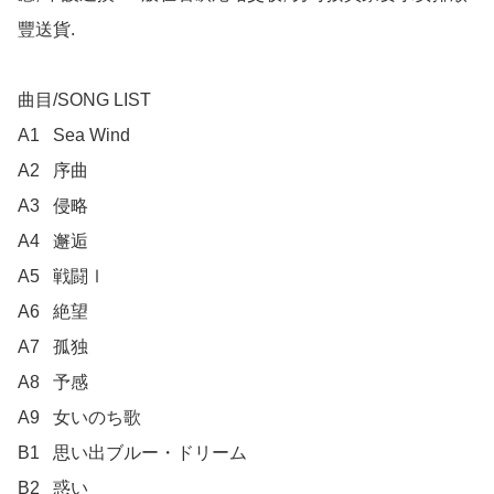
豐送貨.

曲目/SONG LIST

A1	Sea Wind

A2	序曲

A3	侵略

A4	邂逅

A5	戦闘Ⅰ

A6	絶望

A7	孤独

A8	予感

A9	女いのち歌

B1	思い出ブルー・ドリーム

B2	惑い
