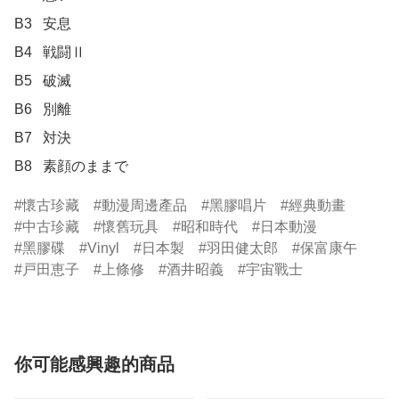
B3	安息

B4	戦闘Ⅱ

B5	破滅

B6	別離

B7	対決

B8	素顔のままで
懷古珍藏
動漫周邊產品
黑膠唱片
經典動畫
中古珍藏
懷舊玩具
昭和時代
日本動漫
黑膠碟
Vinyl
日本製
羽田健太郎
保富康午
戸田恵子
上條修
酒井昭義
宇宙戰士
你可能感興趣的商品