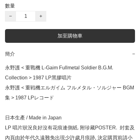
數量
−
+
加至購物車
簡介
−
永野護 < 重戰機 L-Gaim Fullmetal Soldier B.G.M. 
Collection > 1987 LP黑膠唱片

永野護 < 重戦機エルガイム フルメタル・ソルジャー BGM
集 > 1987 LPレコード

日本生產 / Made in Japan

LP 唱片狀況良好沒有花痕連側紙. 附珍藏POSTER.  封套及
內頁由於年代久遠難免出現少許歲月痕跡, 決定購買前請小