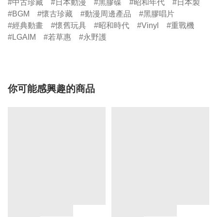
中古珍藏
日本動漫
黑膠碟
昭和年代
日本製
BGM
懷古珍藏
動漫周邊產品
黑膠唱片
經典動畫
懷舊玩具
昭和時代
Vinyl
重戰機
LGAIM
若草惠
永野護
你可能感興趣的商品