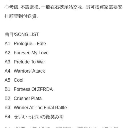
心考慮, 不設退換. 一般在石硤尾站交收.  另可按買家需要安
排順豐到付送貨.

曲目/SONG LIST

A1	Prologue... Fate

A2	Forever, My Love

A3	Prelude To War

A4	Warriors’ Attack

A5	Cool

B1	Fortress Of ZFRDA

B2	Crusher Plata

B3	Winner At The Final Battle

B4	せいいっぱいの微笑みを