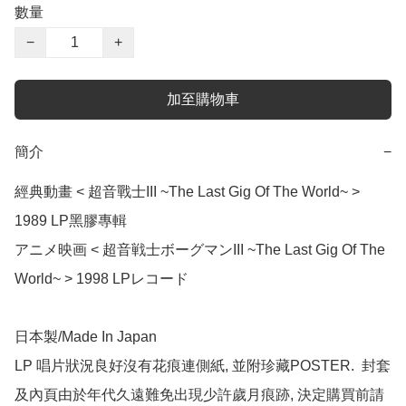
數量
−
+
加至購物車
簡介
−
經典動畫 < 超音戰士III ~The Last Gig Of The World~ > 
1989 LP黑膠專輯

アニメ映画 < 超音戦士ボーグマンIII ~The Last Gig Of The 
World~ > 1998 LPレコード

日本製/Made In Japan

LP 唱片狀況良好沒有花痕連側紙, 並附珍藏POSTER.  封套
及內頁由於年代久遠難免出現少許歲月痕跡, 決定購買前請