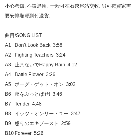
小心考慮, 不設退換.  一般可在石硤尾站交收, 另可按買家需
要安排順豐到付送貨.

曲目/SONG LIST

A1	Don’t Look Back  3:58

A2	Fighting Teachers  3:24

A3	止まないでHappy Rain  4:12

A4	Battle Flower  3:26

A5	ボーグ・ゲット・オン  3:02

B6	夜をぶっとばせ!  3:46

B7	Tender  4:48

B8	イッツ・オンリー・ユー  3:47

B9	怒りのエキゾースト  2:59

B10	Forever  5:26