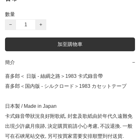
數量
−
+
加至購物車
簡介
−
喜多郎＜ 日版 - 絲綢之路＞1983 卡式錄音帶

喜多郎＜国内版 - シルクロード＞1983 カセットテープ

日本製 / Made in Japan

卡式錄音帶狀況良好附歌紙, 封套及歌紙由於年代久遠難免
出現少許歲月痕跡, 決定購買前請小心考慮, 不設退換. 一般
可在石硤尾站交收, 另可按買家需要安排順豐到付送貨.
