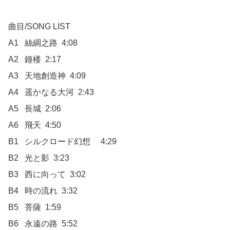
曲目/SONG LIST

A1	絲綢之路  4:08

A2	鐘楼  2:17

A3	天地創造神  4:09

A4	遥かなる大河  2:43

A5	長城  2:06

A6	飛天  4:50

B1	シルクロード幻想	 4:29

B2	光と影  3:23

B3	西に向って  3:02

B4	時の流れ  3:32

B5	菩薩  1:59

B6	永遠の路  5:52