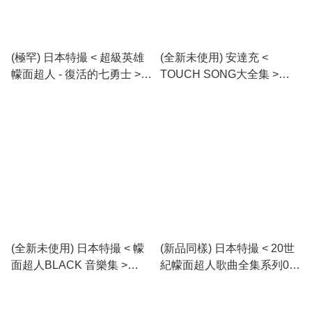
(極罕) 日本特撮 < 超級英雄
(全新未使用) 安達充 <
幪面超人 - 復活的七勇士 >
TOUCH SONG大全集 >
1979 黑膠唱片 (共2碟)
2015 CD專輯 (2CD)
(全新未使用) 日本特撮 < 幪
(新品同樣) 日本特撮 < 20世
面超人BLACK 音樂集 >
紀幪面超人歌曲全集系列09 :
2004 CD專輯
幪面超人Black RX > 1996
CD Album