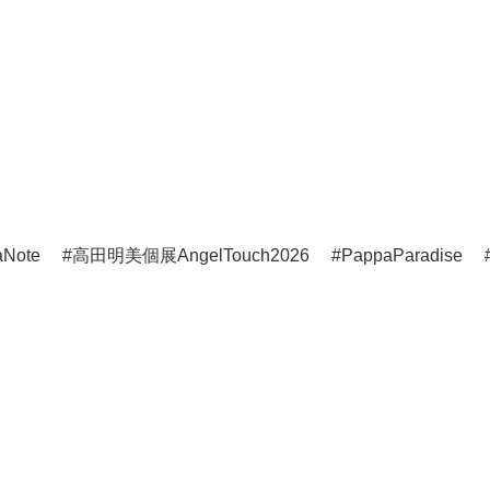
aNote
高田明美個展AngelTouch2026
PappaParadise