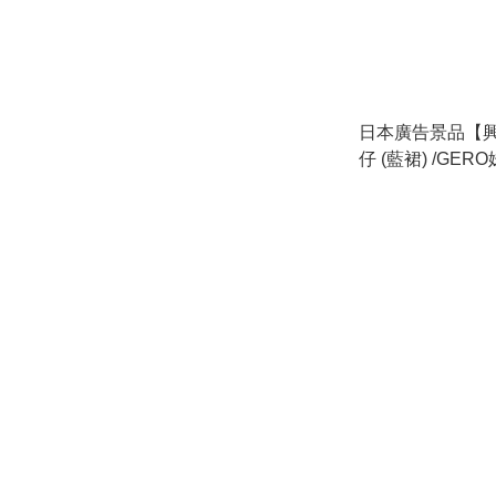
日本廣告景品【興
仔 (藍裙) /GERO
FIGURE公仔】