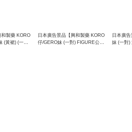
和製藥 KORO
日本廣告景品【興和製藥 KORO
日本廣告景
妹 (黃裙) (一對)
仔/GERO妹 (一對) FIGURE公仔
妹 (一對)
全新美品
2020限定版SET】全新美品
用量杯】