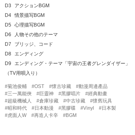
D3	アクションBGM

D4	情景描写BGM

D5	心理描写BGM

D6	人物その他のテーマ

D7	ブリッジ、コード

D8	エンディング

D9	エンディング・テーマ「宇宙の王者グレンダイザー」
（TV用唄入り）
菊池俊輔
OST
懷古珍藏
動漫周邊產品
三一萬能俠
巨靈神
黑膠唱片
經典動畫
超級機械人
倉庫珍藏
中古珍藏
懷舊玩具
昭和時代
日本動漫
黑膠碟
Vinyl
日本製
虎面人W
再造人卡辛
BGM