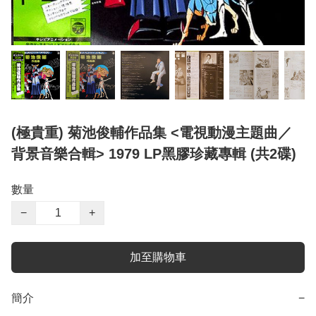
(極貴重) 菊池俊輔作品集 <電視動漫主題曲／
背景音樂合輯> 1979 LP黑膠珍藏專輯 (共2碟)
數量
−
+
加至購物車
簡介
−