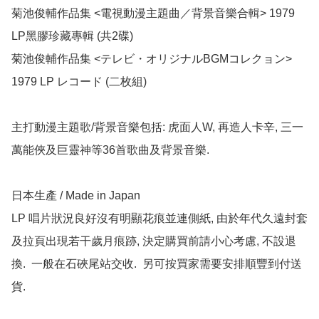
菊池俊輔作品集 <電視動漫主題曲／背景音樂合輯> 1979 
LP黑膠珍藏專輯 (共2碟)

菊池俊輔作品集 <テレビ・オリジナルBGMコレクョン>  
1979 LP レコード (二枚組)

主打動漫主題歌/背景音樂包括: 虎面人W, 再造人卡辛, 三一
萬能俠及巨靈神等36首歌曲及背景音樂.

日本生產 / Made in Japan

LP 唱片狀況良好沒有明顯花痕並連側紙, 由於年代久遠封套
及拉頁出現若干歲月痕跡, 決定購買前請小心考慮, 不設退
換.  一般在石硤尾站交收.  另可按買家需要安排順豐到付送
貨.
